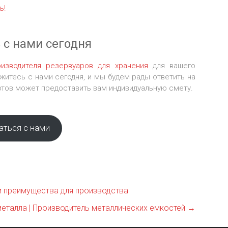
ь!
 с нами сегодня
оизводителя резервуаров для хранения
для вашего
яжитесь с нами сегодня, и мы будем рады ответить на
тов может предоставить вам индивидуальную смету.
аться с нами
и преимущества для производства
металла | Производитель металлических емкостей
→