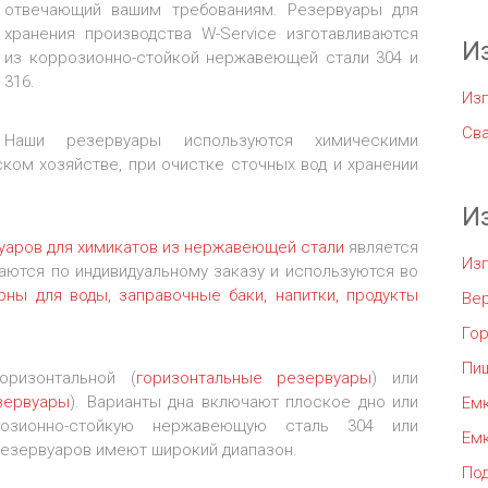
отвечающий вашим требованиям. Резервуары для
хранения производства W-Service изготавливаются
И
из коррозионно-стойкой нержавеющей стали 304 и
316.
Изг
Сва
Наши резервуары используются химическими
ском хозяйстве, при очистке сточных вод и хранении
И
уаров для химикатов из нержавеющей стали
является
Из
ваются по индивидуальному заказу и используются во
рны для воды, заправочные баки, напитки, продукты
Ве
Го
Пи
оризонтальной (
горизонтальные резервуары
) или
зервуары
). Варианты дна включают плоское дно или
Емк
озионно-стойкую нержавеющую сталь 304 или
Емк
езервуаров имеют широкий диапазон.
По