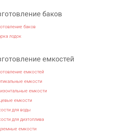
зготовление баков
отовление баков
рка лодок
зготовление емкостей
готовление емкостей
ртикальные емкости
ризонтальные емкости
щевые емкости
ости для воды
ости для дизтоплива
дземные емкости