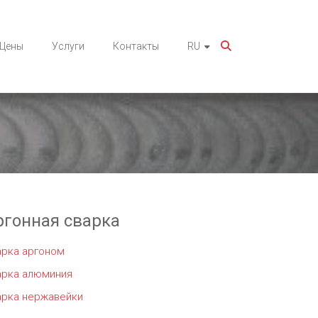
Цены
Услуги
Контакты
RU
ргонная сварка
арка аргоном
арка алюминия
арка нержавейки