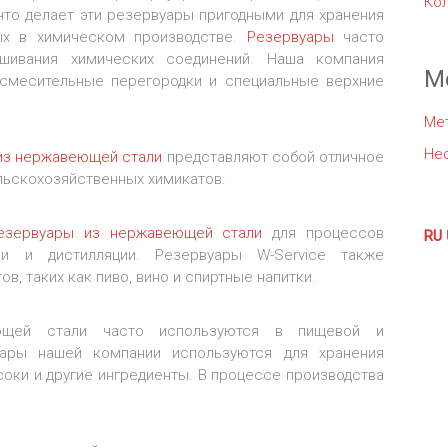
Ко
что делает эти резервуары пригодными для хранения
ых в химическом производстве.
Резервуары
часто
шивания химических соединений. Наша компания
М
 смесительные перегородки и специальные верхние
Ме
Не
 из нержавеющей стали
представляют собой отличное
ельскохозяйственных химикатов.
резервуары из нержавеющей стали
для процессов
RU
и и дистилляции. Резервуары W-Service также
в, таких как пиво, вино и спиртные напитки.
ющей стали часто используются в пищевой и
уары нашей компании используются для хранения
соки и другие ингредиенты. В процессе производства