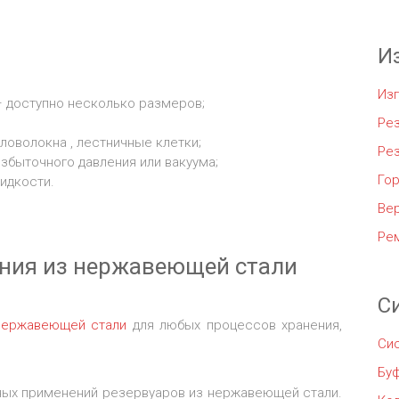
И
Из
 доступно несколько размеров;
Рез
оволокна , лестничные клетки;
Ре
збыточного давления или вакуума;
Го
идкости.
Ве
Ре
ения из нержавеющей стали
С
 нержавеющей стали
для любых процессов хранения,
Си
Бу
ных применений резервуаров из нержавеющей стали.