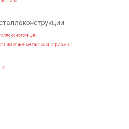
ллектора
еталлоконструкции
таллоконструкции
стандартные металлоконструкции
UK