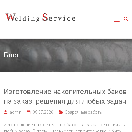
Перейти
к
Сварочные работы,
Сварочные
содержимому
аргонная сварка
Киев, изготовление
работы
баков и емкостей,
изготовление
Киев
металлоконструкций
Блог
Изготовление накопительных баков
на заказ: решения для любых задач
admin
09.07.2026
Сварочные работы
Изготовление накопительных баков на заказ: решения для
любых задач. В промышленности, строительстве и быту