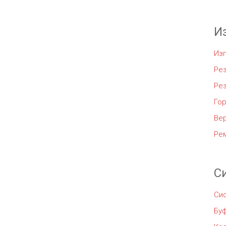
И
Из
Рез
Ре
Го
Ве
Ре
С
Си
Бу