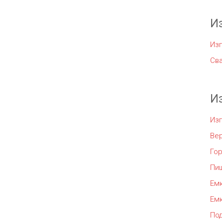
И
Изг
Сва
И
Из
Ве
Го
Пи
Емк
Емк
По