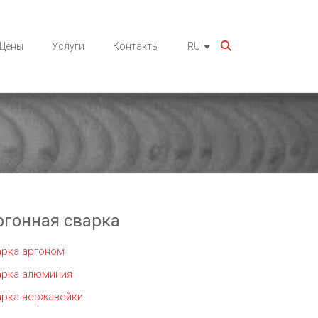
Цены
Услуги
Контакты
RU
ргонная сварка
арка аргоном
арка алюминия
арка нержавейки