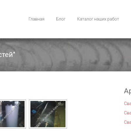
Главная
Блог
Каталог наших работ
стей"
А
Св
Св
Св