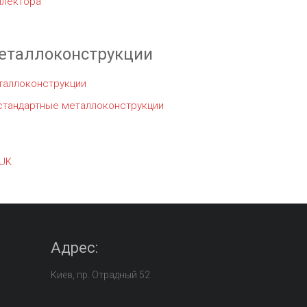
ллектора
еталлоконструкции
таллоконструкции
стандартные металлоконструкции
UK
Адрес:
Киев, пр. Отрадный 52