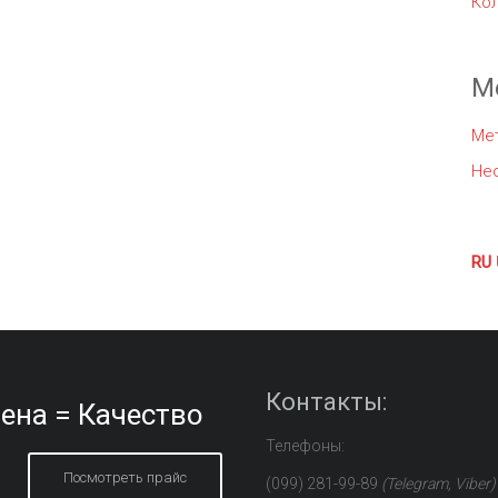
Ко
М
Ме
Не
RU
Контакты:
ена = Качество
Телефоны:
Посмотреть прайс
(099) 281-99-89
(Telegram, Viber)