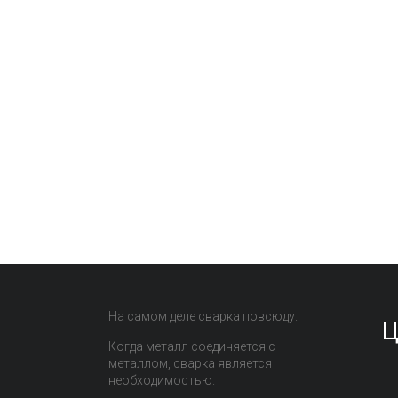
На самом деле сварка повсюду.
Ц
Когда металл соединяется с
металлом, сварка является
необходимостью.