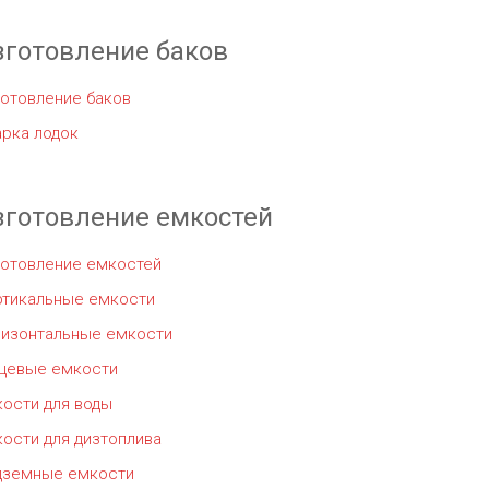
зготовление баков
отовление баков
рка лодок
зготовление емкостей
готовление емкостей
ртикальные емкости
ризонтальные емкости
щевые емкости
ости для воды
ости для дизтоплива
дземные емкости