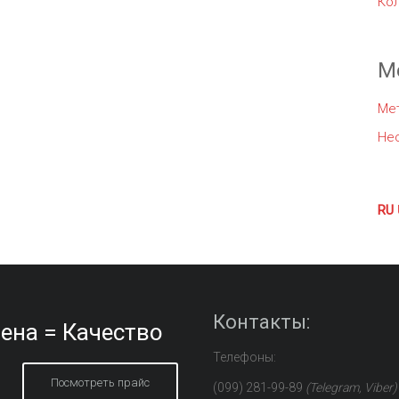
Ко
М
Ме
Не
RU
Контакты:
ена = Качество
Телефоны:
Посмотреть прайс
(099) 281-99-89
(Telegram, Viber)