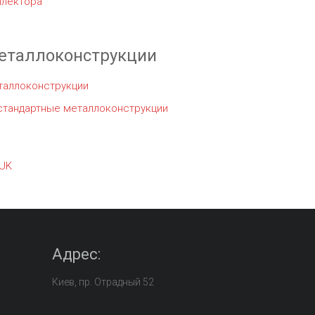
ллектора
еталлоконструкции
таллоконструкции
стандартные металлоконструкции
UK
Адрес:
Киев, пр. Отрадный 52