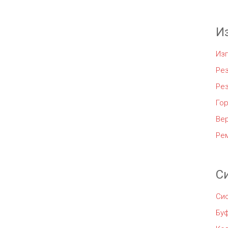
И
Из
Рез
Ре
Го
Ве
Ре
С
Си
Бу