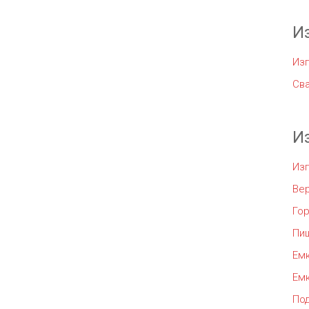
И
Изг
Сва
И
Из
Ве
Го
Пи
Емк
Емк
По