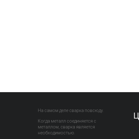
На самом деле сварка повсюду.
Ц
Когда металл соединяется с
металлом, сварка является
необходимостью.