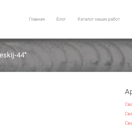
Главная
Блог
Каталог наших работ
eskij-44"
А
Св
Св
Св