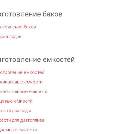
зготовление баков
отовление баков
рка лодок
зготовление емкостей
готовление емкостей
ртикальные емкости
ризонтальные емкости
щевые емкости
ости для воды
ости для дизтоплива
дземные емкости