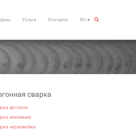
Цены
Услуги
Контакты
RU
ргонная сварка
арка аргоном
арка алюминия
арка нержавейки