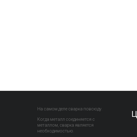
На самом деле сварка повсюду.
Ц
Когда металл соединяется с
металлом, сварка является
необходимостью.