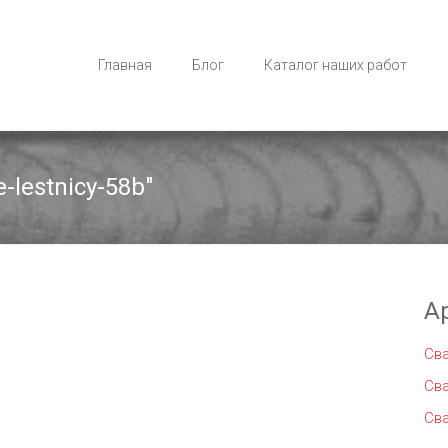
Главная
Блог
Каталог наших работ
-lestnicy-58b"
А
Св
Св
Св