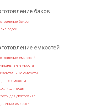
зготовление баков
отовление баков
рка лодок
зготовление емкостей
готовление емкостей
ртикальные емкости
ризонтальные емкости
щевые емкости
ости для воды
ости для дизтоплива
дземные емкости