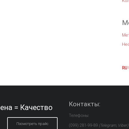
Ко
М
Ме
Не
RU
Контакты:
ена = Качество
Телефоны:
Посмотреть прайс
(099) 281-99-89
(Telegram, Viber)