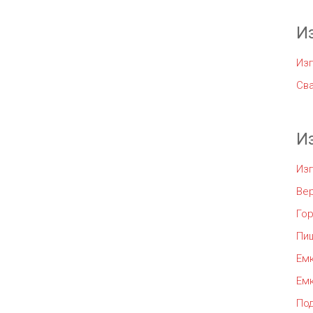
И
Изг
Сва
И
Из
Ве
Го
Пи
Емк
Емк
По