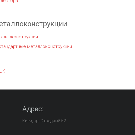
ллектора
еталлоконструкции
таллоконструкции
стандартные металлоконструкции
UK
Адрес:
Киев, пр. Отрадный 52