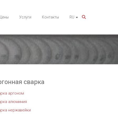
Цены
Услуги
Контакты
RU
ргонная сварка
арка аргоном
арка алюминия
арка нержавейки