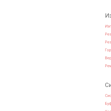
И
Из
Рез
Ре
Го
Ве
Ре
С
Си
Бу