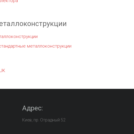
ллектора
еталлоконструкции
таллоконструкции
стандартные металлоконструкции
UK
Адрес:
Киев, пр. Отрадный 52