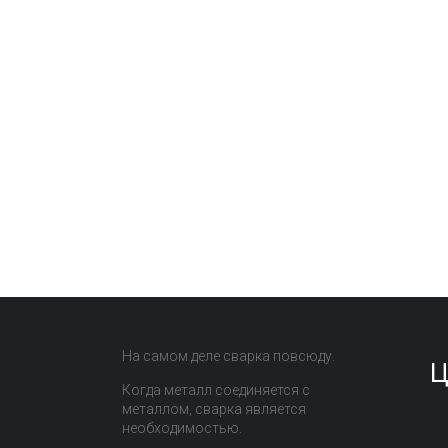
На самом деле сварка повсюду.
Ц
Когда металл соединяется с
металлом, сварка является
необходимостью.