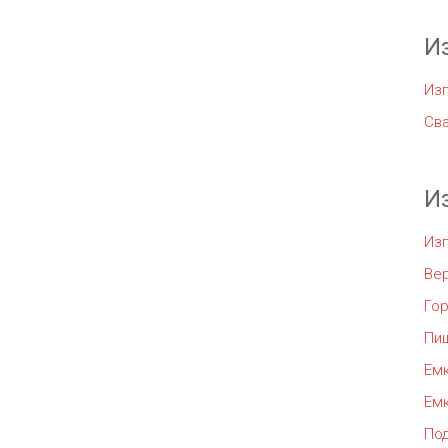
И
Изг
Сва
И
Из
Ве
Го
Пи
Емк
Емк
По