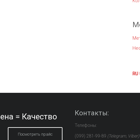
Ко
М
Ме
Не
RU
Контакты:
ена = Качество
Телефоны:
Посмотреть прайс
(099) 281-99-89
(Telegram, Viber)