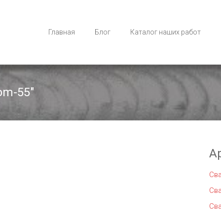
Главная
Блог
Каталог наших работ
om-55"
А
Св
Св
Св