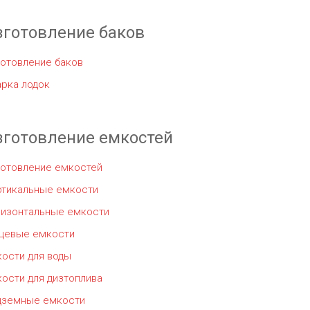
зготовление баков
отовление баков
рка лодок
зготовление емкостей
готовление емкостей
ртикальные емкости
ризонтальные емкости
щевые емкости
ости для воды
ости для дизтоплива
дземные емкости