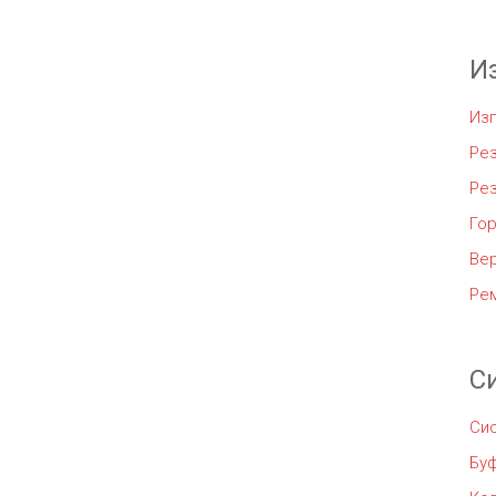
И
Из
Рез
Ре
Го
Ве
Ре
С
Си
Бу