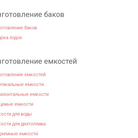
зготовление баков
отовление баков
рка лодок
зготовление емкостей
готовление емкостей
ртикальные емкости
ризонтальные емкости
щевые емкости
ости для воды
ости для дизтоплива
дземные емкости