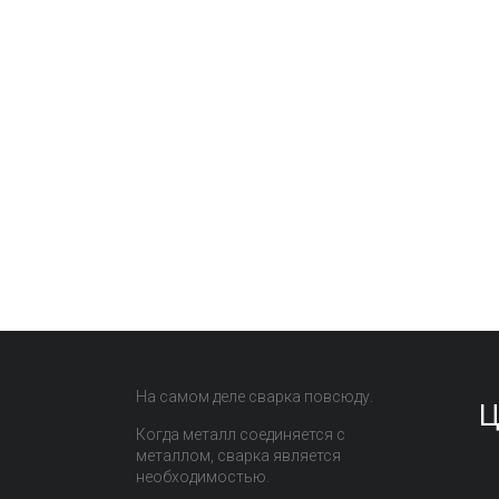
На самом деле сварка повсюду.
Ц
Когда металл соединяется с
металлом, сварка является
необходимостью.