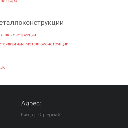
ллектора
еталлоконструкции
таллоконструкции
стандартные металлоконструкции
UK
Адрес:
Киев, пр. Отрадный 52