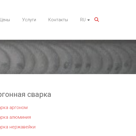
Цены
Услуги
Контакты
RU
ргонная сварка
арка аргоном
арка алюминия
арка нержавейки