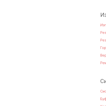
И
Из
Рез
Ре
Го
Ве
Ре
С
Си
Бу