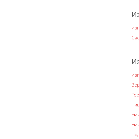
И
Изг
Сва
И
Из
Ве
Го
Пи
Емк
Емк
По