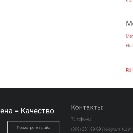
Ко
М
Ме
Не
RU
Контакты:
ена = Качество
Телефоны:
Посмотреть прайс
(099) 281-99-89
(Telegram, Viber)