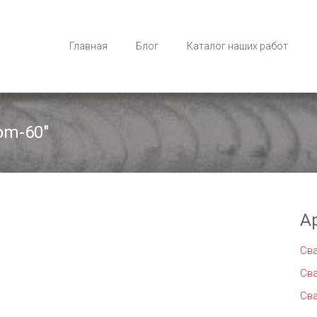
Главная
Блог
Каталог наших работ
om-60"
А
Св
Св
Св