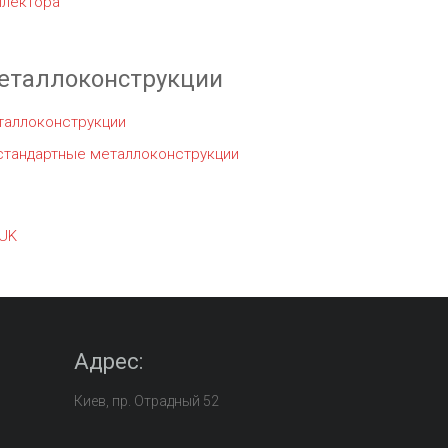
ллектора
еталлоконструкции
таллоконструкции
стандартные металлоконструкции
UK
Адрес:
Киев, пр. Отрадный 52