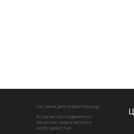
На самом деле сварка повсюду.
Ц
Когда металл соединяется с
металлом, сварка является
необходимостью.