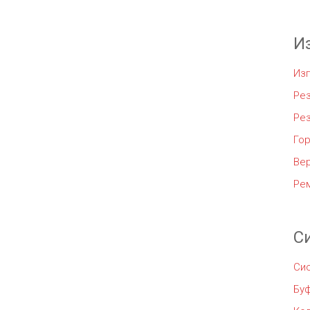
И
Из
Рез
Ре
Го
Ве
Ре
С
Си
Бу