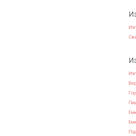
И
Изг
Сва
И
Из
Ве
Го
Пи
Емк
Емк
По