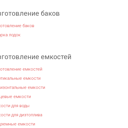
зготовление баков
отовление баков
рка лодок
зготовление емкостей
готовление емкостей
ртикальные емкости
ризонтальные емкости
щевые емкости
ости для воды
ости для дизтоплива
дземные емкости