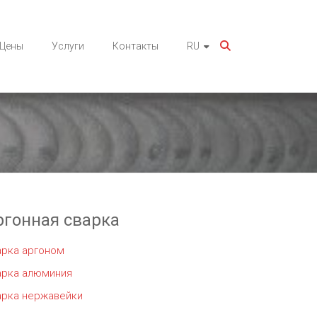
Цены
Услуги
Контакты
RU
ргонная сварка
арка аргоном
арка алюминия
арка нержавейки