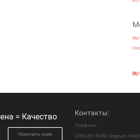
Ко
М
Ме
Не
RU
Контакты:
ена = Качество
Телефоны:
Посмотреть прайс
(099) 281-99-89
(Telegram, Viber)