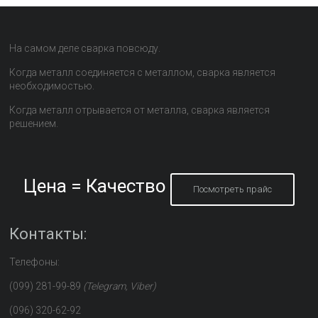
На самом деле сварка повсюду.
Когда металл соединяется с металлом, сварка является
необходимостью.
Когда металл отрывается от металла, сварка является
решением.
Цена = Качество
Посмотреть прайс
Контакты:
Телефоны:
(099) 281-99-89
(Telegram, Viber)
(096) 320-62-92