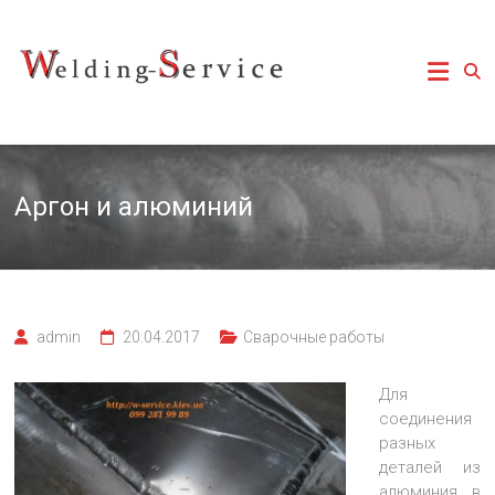
Перейти
к
Сварочные работы,
Сварочные
содержимому
аргонная сварка
Киев, изготовление
работы
баков и емкостей,
изготовление
Киев
металлоконструкций
Аргон и алюминий
admin
20.04.2017
Сварочные работы
Для
соединения
разных
деталей из
алюминия в